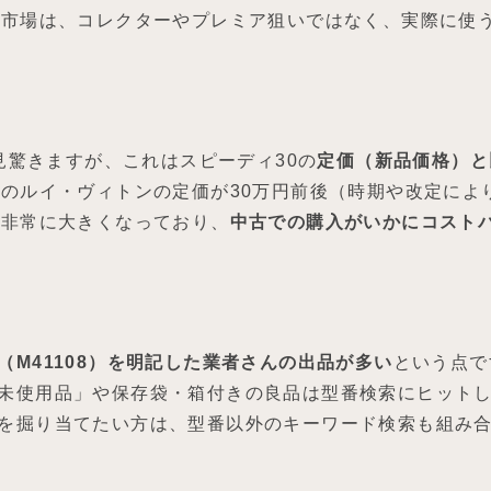
0市場は、コレクターやプレミア狙いではなく、実際に使
一見驚きますが、これはスピーディ30の
定価（新品価格）と
在のルイ・ヴィトンの定価が30万円前後（時期や改定によ
が非常に大きくなっており、
中古での購入がいかにコスト
（M41108）を明記した業者さんの出品が多い
という点で
未使用品」や保存袋・箱付きの良品は型番検索にヒット
を掘り当てたい方は、型番以外のキーワード検索も組み