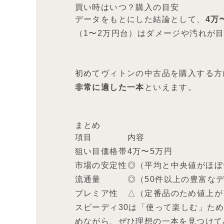
買い時はいつ？購入の目安
データをもとにした結論として、
4万
（1〜2万円台）はダメージや汚れが
初めてヴィトンの中古品を購入する方
非常に適した一本
といえます。
まとめ
項目
内容
狙い目価格帯
4万〜5万円
市場の安定性
◎（平均と中央値がほぼ
流通量
◎（50件以上の豊富な
プレミア性
△（定番品のため値上が
スピーディ30は「使って楽しむ」た
めながら、ぜひ理想の一本を見つけて