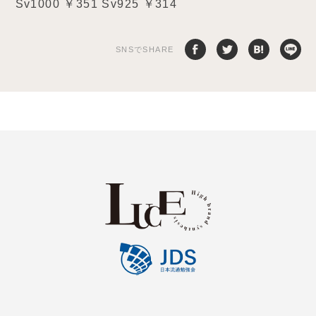
Sv1000 ￥351 Sv925 ￥314
SNSでSHARE