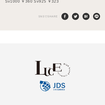
Sv1000 ￥360 Sv925 ￥323
SNSでSHARE