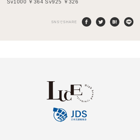
Sv1000 ￥364 Sv925 ￥326
SNSでSHARE