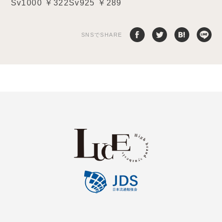
Sv1000 ￥322Sv925 ￥289
SNSでSHARE